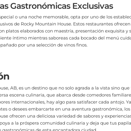
as Gastronómicas Exclusivas
special o una noche memorable, opta por uno de los estable
usivos de Rocky Mountain House. Estos restaurantes ofrecen
con platos elaborados con maestría, presentación exquisita y s
biente íntimo mientras saboreas cada bocado del menú cui
pañado por una selección de vinos finos.
ón
e, AB, es un destino que no solo agrada a la vista sino que
ersa escena culinaria, que abarca desde comedores familiare
ores internacionales, hay algo para satisfacer cada antojo. 
antes o desees embarcarte en una aventura gastronómica, los
e ofrecen una deliciosa variedad de sabores y experiencias 
 apoya a la próspera comunidad culinaria y deja que tus papil
as gastronómicas de esta encantadora ciudad.