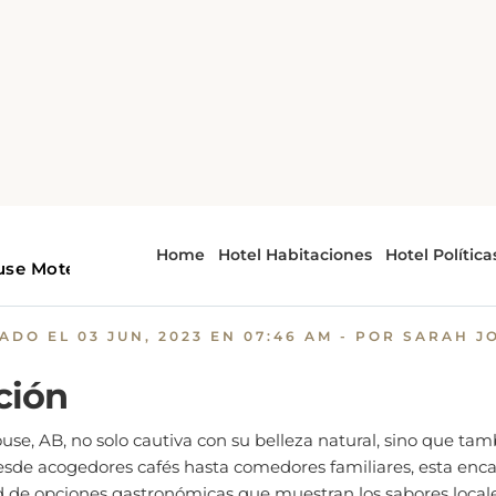
ntain House
Satisface tus antojos. Dónde comer en Roc
e tus antojos. Dónde comer
Mountain House, AB
CADO EL
03 JUN, 2023 EN 07:46 AM
- POR SARAH J
ción
e, AB, no solo cautiva con su belleza natural, sino que tam
Desde acogedores cafés hasta comedores familiares, esta enc
d de opciones gastronómicas que muestran los sabores locale