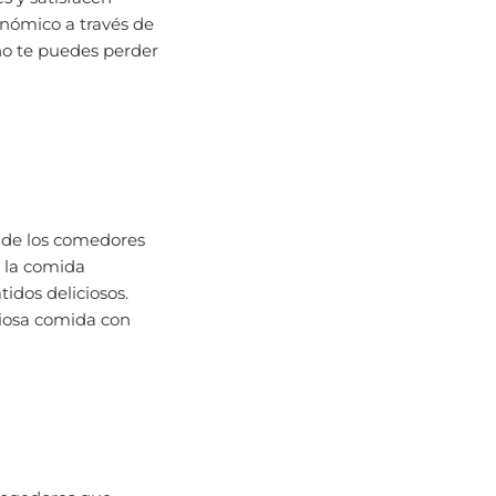
ronómico a través de
no te puedes perder
o de los comedores
e la comida
idos deliciosos.
ciosa comida con
cogedores que