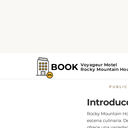
Home
Guía de Rocky Mou
Satisfac
PUBLI
Introduc
Rocky Mountain Hous
escena culinaria. 
ofrece una varieda