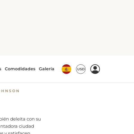
ky Mountain House, AB
 en Rocky
OHNSON
bién deleita con su
antadora ciudad
s y satisfacen