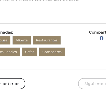
onadas:
Comparte
ouse
Alberta
Restaurantes
es Locales
Cafés
Comedores.
 anterior
Siguiente 