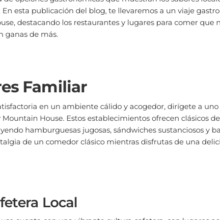
. En esta publicación del blog, te llevaremos a un viaje gast
se, destacando los restaurantes y lugares para comer que 
on ganas de más.
s Familiar
tisfactoria en un ambiente cálido y acogedor, dirígete a un
y Mountain House. Estos establecimientos ofrecen clásicos d
luyendo hamburguesas jugosas, sándwiches sustanciosos y bat
talgia de un comedor clásico mientras disfrutas de una deli
fetera Local
se cuenta con una vibrante cultura cafetera, con lugares a