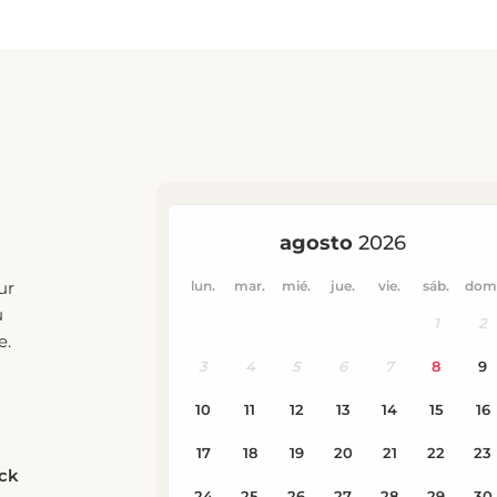
ur
u
e.
eck